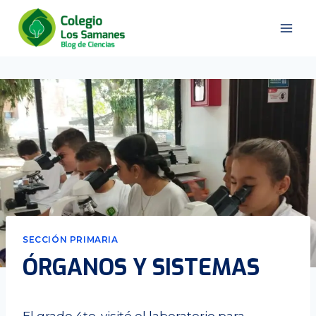
Saltar
al
contenido
SECCIÓN PRIMARIA
ÓRGANOS Y SISTEMAS
El grado 4to. visitó el laboratorio para