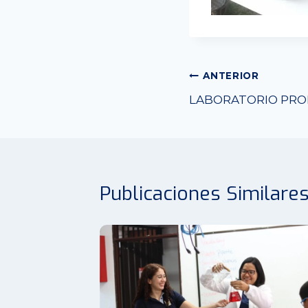
Navegación
ANTERIOR
LABORATORIO PRO
de
entradas
Publicaciones Similare